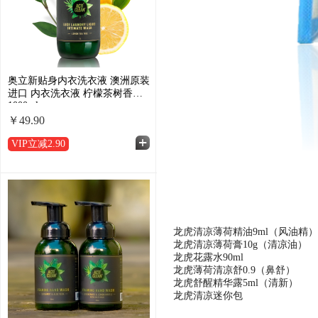
奥立新贴身内衣洗衣液 澳洲原装
进口 内衣洗衣液 柠檬茶树香型
1000ml
￥49.90
VIP立减
2.90
龙虎清凉薄荷精油9ml（风油精）
龙虎清凉薄荷膏10g（清凉油）
龙虎花露水90ml
龙虎薄荷清凉舒0.9（鼻舒）
龙虎舒醒精华露5ml（清新）
龙虎清凉迷你包