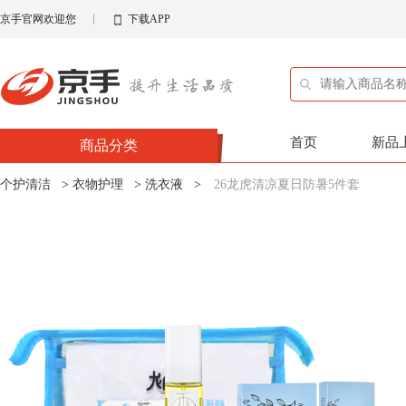
京手官网欢迎您
下载APP
首页
新品
商品分类
个护清洁
>
衣物护理
>
洗衣液
>
26龙虎清凉夏日防暑5件套