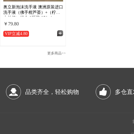
奥立新泡沫洗手液 澳洲原装进口
洗手液（佛手柑芦荟）+（柠檬
山羊奶）组合 2瓶装 250ml
￥79.80
VIP立减
4.80
更多商品>>
品类齐全，轻松购物
多仓直