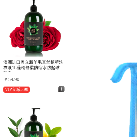
澳洲进口奥立新羊毛真丝植萃洗
衣液1L蓬松舒柔防缩水防起球抗
静电
￥59.90
VIP立减
5.90