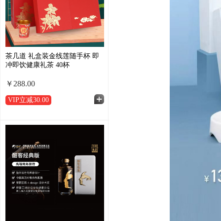
茶几道 礼盒装金线莲随手杯 即
冲即饮健康礼茶 40杯
￥288.00
VIP立减
30.00