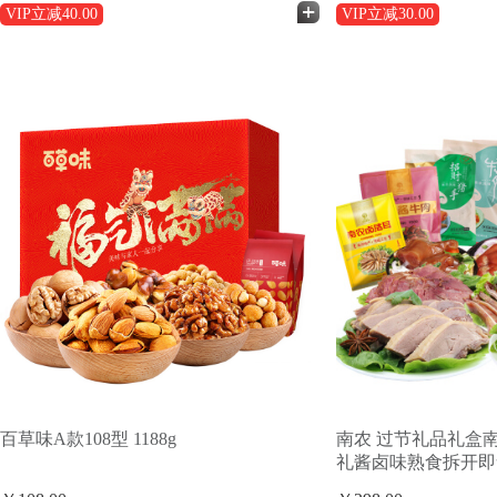
VIP立减
40.00
VIP立减
30.00
百草味A款108型 1188g
南农 过节礼品礼盒
礼酱卤味熟食拆开即
礼盒（烧鸡酱鸭招财