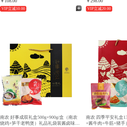
￥108.00
￥298.00
耳)
VIP立减
10.00
VIP立减
20.00
南农 好事成双礼盒500g+900g/盒（南农
南农 四季平安礼盒13
烧鸡+笋干老鸭煲）礼品礼袋装酱卤味熟
+酱牛肉+牛筋+猪